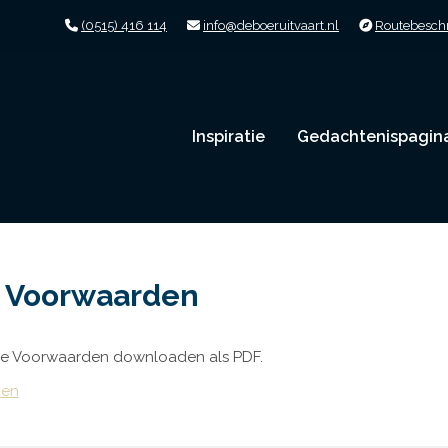
(0515) 416 114
info@deboeruitvaart.nl
Routebeschr
Inspiratie
Gedachtenispagin
 Voorwaarden
e Voorwaarden downloaden als PDF.
den