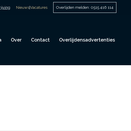
ijving
Nieuws
|
Vacatures
Overlijden melden: 0515 416 114
a
Over
Contact
Overlijdensadvertenties