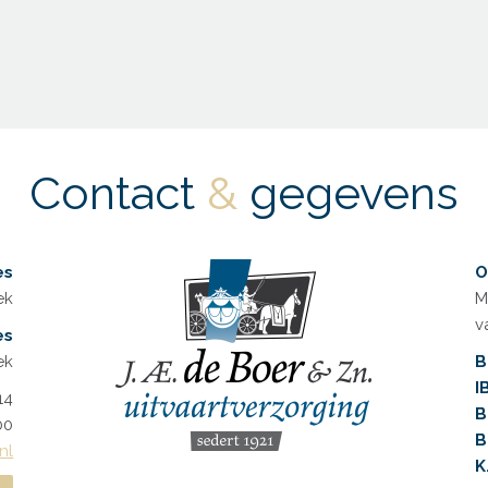
Contact
&
gegevens
es
O
ek
M
v
es
ek
B
I
14
B
00
B
nl
K