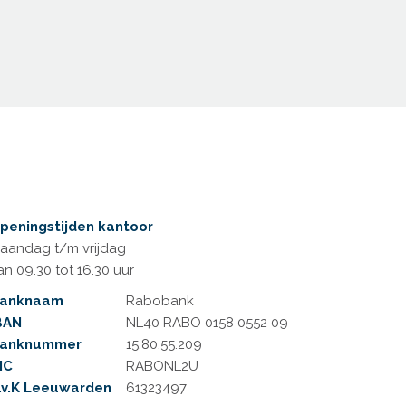
peningstijden kantoor
aandag t/m vrijdag
an 09.30 tot 16.30 uur
anknaam
Rabobank
BAN
NL40 RABO 0158 0552 09
anknummer
15.80.55.209
IC
RABONL2U
.v.K Leeuwarden
61323497