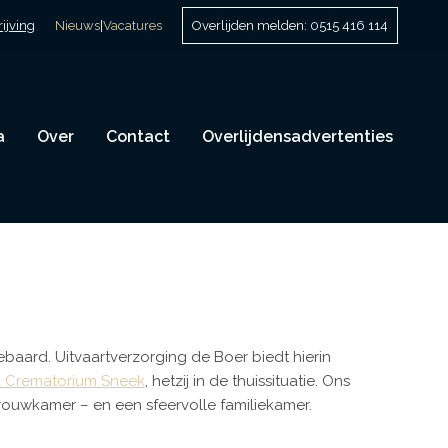
ijving
Nieuws
|
Vacatures
Overlijden melden: 0515 416 114
a
Over
Contact
Overlijdensadvertenties
baard. Uitvaartverzorging de Boer biedt hierin
& Crematorium Sneek
, hetzij in de thuissituatie. Ons
ouwkamer – en een sfeervolle familiekamer.