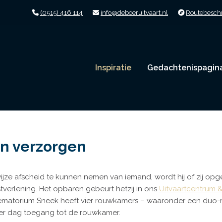
(0515) 416 114
info@deboeruitvaart.nl
Routebeschr
Inspiratie
Gedachtenispagin
n verzorgen
jze afscheid te kunnen nemen van iemand, wordt hij of zij opge
tverlening. Het opbaren gebeurt hetzij in ons
Uitvaartcentrum 
ematorium Sneek heeft vier rouwkamers – waaronder een duo-r
 per dag toegang tot de rouwkamer.