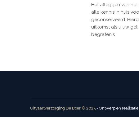
Het afleggen van het
alle kennis in huis vo
geconserveerd. Hierd
uitkomst als u uw gel
begrafenis.
Uitvaartverzorging De Boer © 2025
- Ontwerp en realisatie