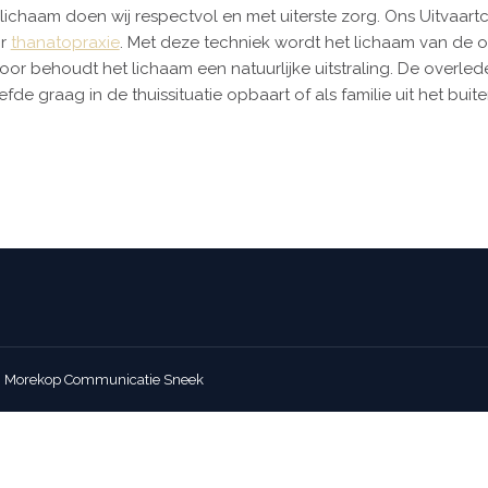
 lichaam doen wij respectvol en met uiterste zorg. Ons Uitvaa
or
thanatopraxie
. Met deze techniek wordt het lichaam van de o
oor behoudt het lichaam een natuurlijke uitstraling. De over
iefde graag in de thuissituatie opbaart of als familie uit het b
:
Morekop Communicatie Sneek