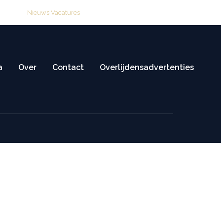
ijving
Nieuws
|
Vacatures
Overlijden melden: 0515 416 114
a
Over
Contact
Overlijdensadvertenties