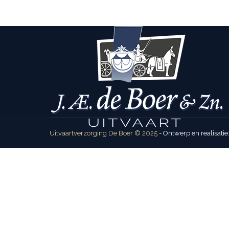
Uitvaartverzorging De Boer © 2025
- Ontwerp en realisatie