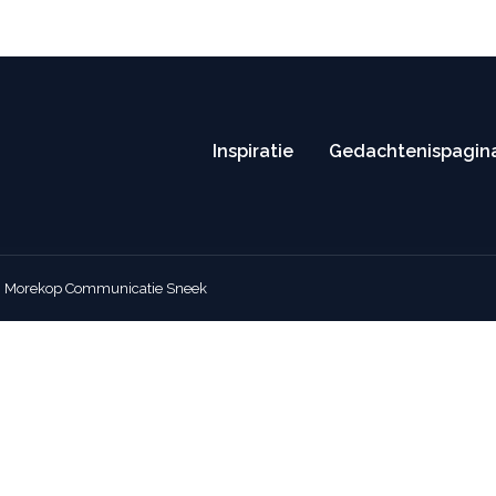
(0515) 416 114
info@deboeruitvaart.nl
Routebeschr
Inspiratie
Gedachtenispagin
:
Morekop Communicatie Sneek