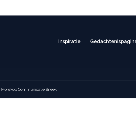
(0515) 416 114
info@deboeruitvaart.nl
Routebeschr
o venenatis element sed dui metus. Ut lobortis nisl at semper te
Inspiratie
Gedachtenispagin
:
Morekop Communicatie Sneek