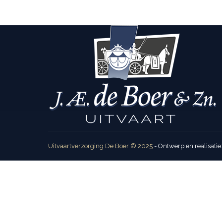
Vursus, enim et luctus hendre. Cras justo non just
Uitvaartverzorging De Boer © 2025
- Ontwerp en realisatie