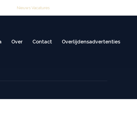
ijving
Nieuws
|
Vacatures
Overlijden melden: 0515 416 114
llus tincida lorem ipsum dolor amet.
a
Over
Contact
Overlijdensadvertenties