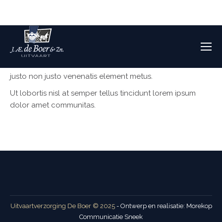
Overlijden melden: 0515 416 114
Vursus, enim et luctus hendre ritnisl libero molestie ante,
ut fringilla purus eros quis ipsum est a semper malesuada
enim et luctus hendre ritnisl libero molestie lectus. Cras
justo non justo venenatis element metus.
Ut lobortis nisl at semper tellus tincidunt lorem ipsum
dolor amet communitas.
Uitvaartverzorging De Boer © 2025
- Ontwerp en realisatie:
Morekop
Communicatie Sneek