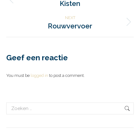
navigation
Kisten
Previous
album:
NEXT
Rouwvervoer
Next
album:
Geef een reactie
You must be
logged in
to post a comment.
Search: