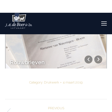
Overlijden melden: 0515 416 114
Rouwbrieven
Category:
Drukwerk
4 maart 2019
Album
PREVIOUS